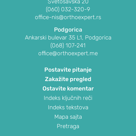
Svetosavska 20
ramena)
(060) 032-320-9
Prelom
office-nis@orthoexpert.rs
ramena
Podgorica
Raskid
Ankarski bulevar 35 L1, Podgorica
tetive
(068) 107-241
rotatorne
office@orthoexpert.me
manžetne
Iritacija
Postavite pitanje
tetive
Zakažite pregled
duge
Ostavite komentar
glave
Indeks ključnih reči
bicepsa
Indeks tekstova
Artritis
Mapa sajta
ramena
(okoštavanje
Pretraga
ramena)