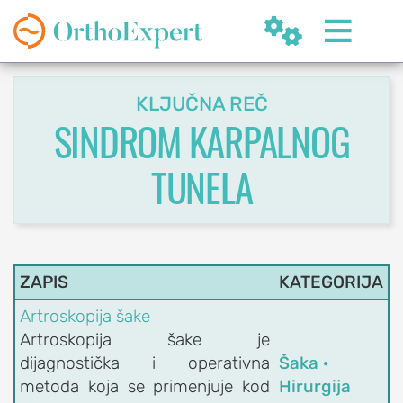


KLJUČNA REČ
SINDROM KARPALNOG
TUNELA
SR
ZAPIS
KATEGORIJA
OrthoExpert
Beograd

Artroskopija šake
(060) 032-320-8
nite
Artroskopija šake je
ziv
office@orthoexpert.rs
dijagnostička i operativna
Šaka ·
Svetog Save 32/8,
metoda koja se primenjuje kod
Hirurgija
Beograd, Srbija