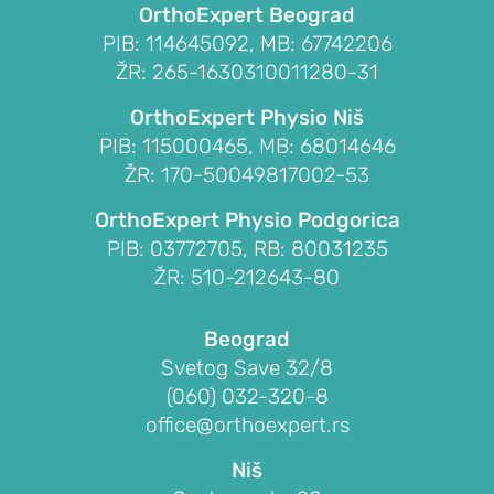
I
OrthoExpert Beograd
OBOLJENJA
PIB: 114645092, MB: 67742206
RAMENA
ŽR: 265-1630310011280-31
Sindrom
OrthoExpert Physio Niš
bolnog
PIB: 115000465, MB: 68014646
ramena
ŽR: 170-50049817002-53
(impindžment,
OrthoExpert Physio Podgorica
burzitis)
PIB: 03772705, RB: 80031235
Smrznuto
ŽR: 510-212643-80
rame
(ukočeno
Beograd
rame,
Svetog Save 32/8
adhezivni
(060) 032-320-8
kapsulitis)
office@orthoexpert.rs
Nestabilnost
ramena
Niš
(iščašenje