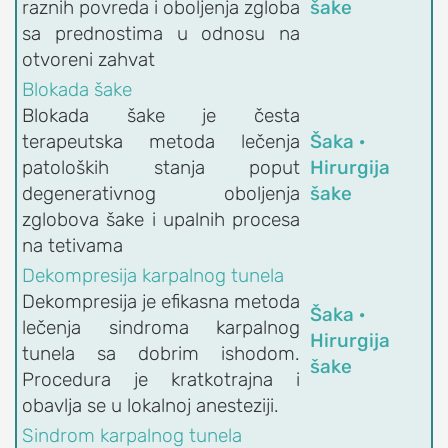
raznih povreda i oboljenja zgloba
šake
OrthoExpert Niš
sa prednostima u odnosu na
(060) 032-320-9

otvoreni zahvat
O
office-
nite
Blokada šake
NAMA
ziv
nis@orthoexpert.rs
Blokada šake je česta
Svetosavska 20,
ORTHOEXPERT
terapeutska metoda lečenja
Šaka ·
Niš, Srbija
patoloških stanja poput
Hirurgija
Naši
OrthoExpert
degenerativnog oboljenja
šake
lekari
Podgorica

zglobova šake i upalnih procesa
i
(068) 107-241
nite
na tetivama
fizioterapeuti
ziv
office@orthoexpert.me
Dekompresija karpalnog tunela
Ankarski bulevar 35 L1,
Kalendar
Dekompresija je efikasna metoda
Podgorica, Crna Gora
dežurstava
Šaka ·
lečenja sindroma karpalnog
Hirurgija
Savetodavni
tunela sa dobrim ishodom.
šake
odbor
Procedura je kratkotrajna i
OrthoExpert
obavlja se u lokalnoj anesteziji.
ORTHOEXPERT
Sindrom karpalnog tunela