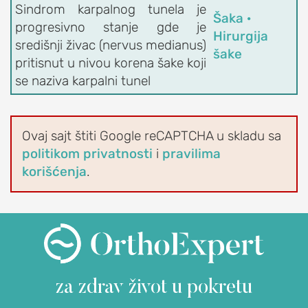
EDUCATION
Sindrom karpalnog tunela je
Šaka ·
progresivno stanje gde je
O
Hirurgija
središnji živac (nervus medianus)
udruženju
šake
pritisnut u nivou korena šake koji
OrthoExpert
se naziva karpalni tunel
Education
AKTIVNOSTI
Ovaj sajt štiti Google reCAPTCHA u skladu sa
Novosti
politikom privatnosti
i
pravilima
i
korišćenja
.
obaveštenja
Drugi
o
nama
RAME
za zdrav život
u pokretu
POVREDE