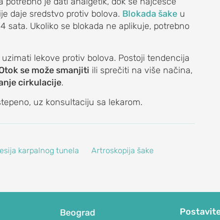
otrebno je dati analgetik, dok se najčešće
je daje sredstvo protiv bolova.
Blokada šake
u
24 sata. Ukoliko se blokada ne aplikuje, potrebno
uzimati lekove protiv bolova. Postoji tendencija
Otok se može smanjiti
ili sprečiti na više načina,
nje cirkulacije
.
tepeno, uz konsultaciju sa lekarom.
sija karpalnog tunela
Artroskopija šake
Postavite
Beograd