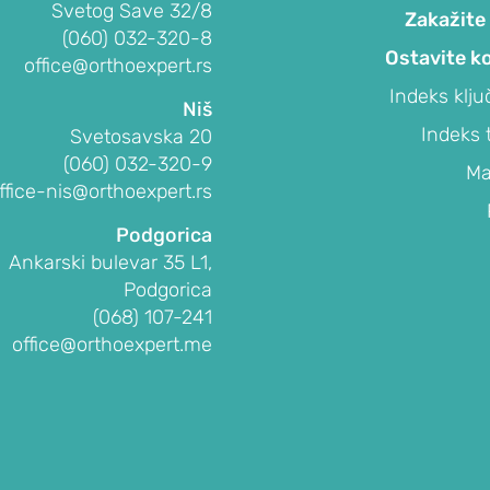
Svetog Save 32/8
Zakažite
(060) 032-320-8
Ostavite k
office@orthoexpert.rs
Indeks klju
Niš
Indeks 
Svetosavska 20
(060) 032-320-9
Ma
ffice-nis@orthoexpert.rs
Podgorica
Ankarski bulevar 35 L1,
Podgorica
(068) 107-241
office@orthoexpert.me