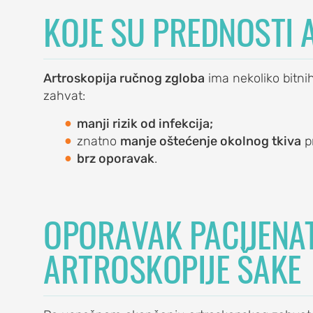
KOJE SU PREDNOSTI 
lave žbice)
Artroskopija ručnog zgloba
ima nekoliko bitni
)
zahvat:
manji rizik od infekcija;
znatno
manje oštećenje okolnog tkiva
pr
brz oporavak
.
A
OPORAVAK PACIJENA
ARTROSKOPIJE ŠAKE
) lakta