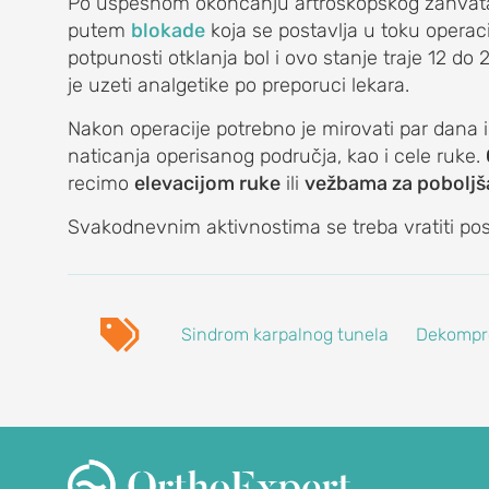
Po uspešnom okončanju artroskopskog zahvata p
putem
blokade
koja se postavlja u toku operaci
potpunosti otklanja bol i ovo stanje traje 12 do 
je uzeti analgetike po preporuci lekara.
A
Nakon operacije potrebno je mirovati par dana i 
naticanja operisanog područja, kao i cele ruke.
eniskusa)
recimo
elevacijom ruke
ili
vežbama za poboljša
menata) kolena
Svakodnevnim aktivnostima se treba vratiti pos
no, bol u čašici)

ne jame)
Sindrom karpalnog tunela
Dekompre
ENA