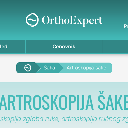
P
led
Cenovnik
.
Šaka
Artroskopija šake
ARTROSKOPIJA ŠAK
oskopija zgloba ruke, artroskopija ručnog z