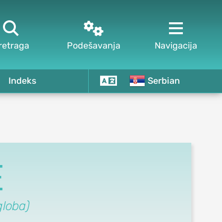



retraga
Podešavanja
Navigacija
Indeks
Serbian
E
globa)