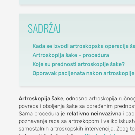
SADRŽAJ
OrthoExpert
Beograd
Kada se izvodi artroskopska operacija š
(060) 032-320-8
Artroskopija šake – procedura
office@orthoexpert.rs
Svetog Save 32/8,
Koje su prednosti artroskopije šake?
Beograd, Srbija
Oporavak pacijenata nakon artroskopije
OrthoExpert Niš
(060) 032-320-9
Artroskopija šake
, odnosno artroskopija ručno
office-
povreda i oboljenja šake sa određenim prednost
nis@orthoexpert.rs
Sama procedura je
relativno neinvazivna
i pac
Svetosavska 20, Niš,
poznavanje rada sa artroskopom i veliko iskust
Srbija
samostalnih artroskopskih intervencija. Zbog to