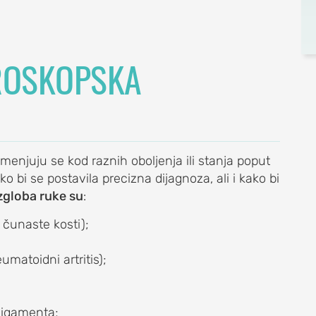
TROSKOPSKA
enjuju se kod raznih oboljenja ili stanja poput
o bi se postavila precizna dijagnoza, ali i kako bi
 zgloba ruke su
:
 čunaste kosti);
umatoidni artritis);
ligamenta;