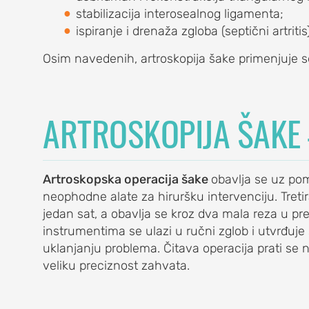
ba
stabilizacija interosealnog ligamenta;
ca, krilata lopatica
ispiranje i drenaža zgloba (septični artritis)
ENA
Osim navedenih, artroskopija šake primenjuje se
ARTROSKOPIJA ŠAKE
na
Artroskopska operacija šake
obavlja se uz p
ja)
neophodne alate za hiruršku intervenciju. Treti
jedan sat, a obavlja se kroz dva mala reza u p
instrumentima se ulazi u ručni zglob i utvrđuje 
uklanjanju problema. Čitava operacija prati se
veliku preciznost zahvata.