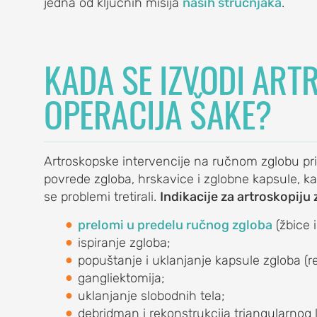
jedna od ključnih misija
naših stručnjaka
.
OrthoExpert
Podgorica
(068) 107-241
KADA SE IZVODI AR
NA
office@orthoexpert.me
Ankarski bulevar 35 L1,
OPERACIJA ŠAKE?
, burzitis)
Podgorica, Crna Gora
vni kapsulitis)
na)
Artroskopske intervencije na ručnom zglobu prim
povrede zgloba, hrskavice i zglobne kapsule, kak
se problemi tretirali.
Indikacije za artroskopiju
prelomi u predelu ručnog zgloba
(žbice i
ispiranje zgloba;
popuštanje i uklanjanje kapsule zgloba (re
gangliektomija;
uklanjanje slobodnih tela;
debridman i rekonstrukcija triangularnog 