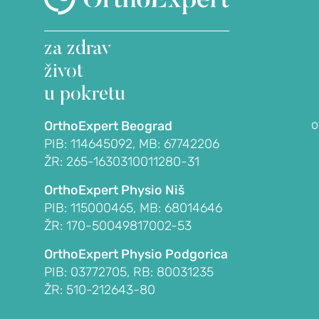
za zdrav
život
A
u pokretu
o
OrthoExpert Beograd
PIB: 114645092, MB: 67742206
ŽR: 265-1630310011280-31
OrthoExpert Physio Niš
itis)
PIB: 115000465, MB: 68014646
ŽR: 170-50049817002-53
a bolest)
OrthoExpert Physio Podgorica
PIB: 03772705, RB: 80031235
ŽR: 510-212643-80