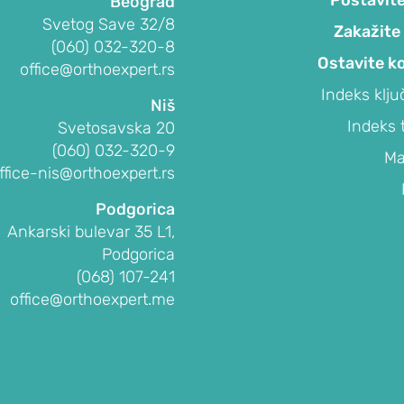
Beograd
Svetog Save 32/8
Zakažite
(060) 032-320-8
Ostavite k
office@orthoexpert.rs
Indeks klju
Niš
Indeks 
Svetosavska 20
(060) 032-320-9
Ma
ffice-nis@orthoexpert.rs
Podgorica
Ankarski bulevar 35 L1,
Podgorica
(068) 107-241
office@orthoexpert.me