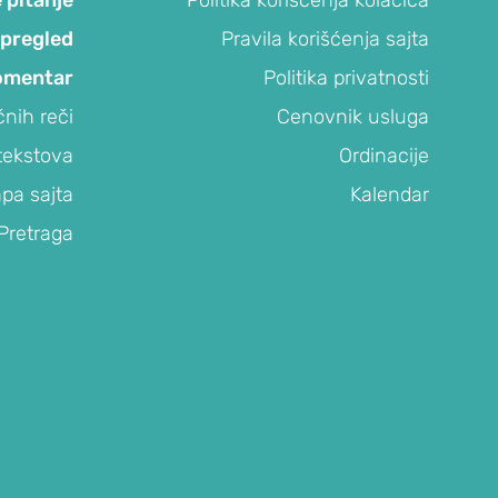
 pregled
Pravila korišćenja sajta
omentar
Politika privatnosti
čnih reči
Cenovnik usluga
tekstova
Ordinacije
pa sajta
Kalendar
Pretraga