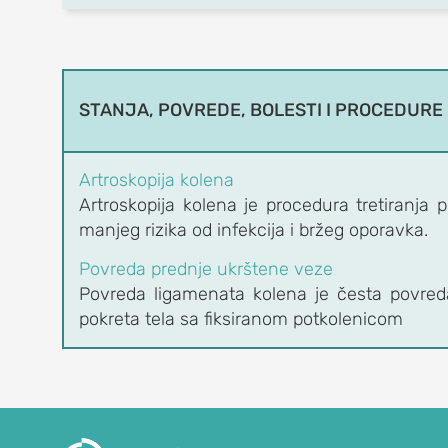
OrthoExpert
STANJA, POVREDE, BOLESTI I PROCEDURE
Beograd
(060) 032-320-8
Artroskopija kolena
office@orthoexpert.rs
Artroskopija kolena je procedura tretiranj
Svetog Save 32/8,
manjeg rizika od infekcija i bržeg oporavka.
Beograd, Srbija
Povreda prednje ukrštene veze
OrthoExpert Niš
Povreda ligamenata kolena je česta povreda
(060) 032-320-9
pokreta tela sa fiksiranom potkolenicom
office-
nis@orthoexpert.rs
Svetosavska 20, Niš,
Srbija