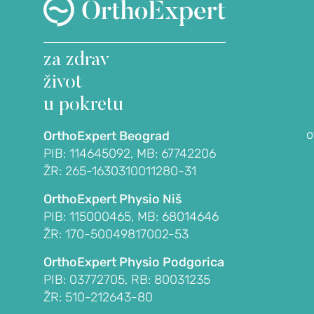
OrthoExpert
Podgorica
(068) 107-241
za zdrav
NA
office@orthoexpert.me
život
Ankarski bulevar 35 L1,
, burzitis)
u pokretu
Podgorica, Crna Gora
vni kapsulitis)
o
OrthoExpert Beograd
PIB: 114645092, MB: 67742206
na)
ŽR: 265-1630310011280-31
OrthoExpert Physio Niš
PIB: 115000465, MB: 68014646
ŽR: 170-50049817002-53
OrthoExpert Physio Podgorica
PIB: 03772705, RB: 80031235
ŽR: 510-212643-80