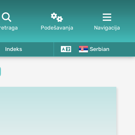



retraga
Podešavanja
Navigacija
Indeks
Serbian