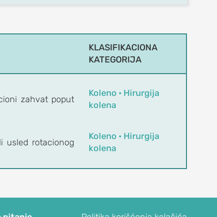
KLASIFIKACIONA
KATEGORIJA
Koleno · Hirurgija
cioni zahvat poput
kolena
Koleno · Hirurgija
i usled rotacionog
kolena
 pitanje
Politika korišćenja kolačića