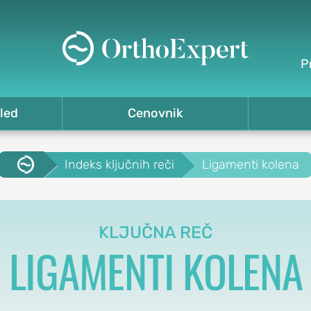
P
led
Cenovnik
.
Indeks ključnih reči
Ligamenti kolena
KLJUČNA REČ
LIGAMENTI KOLENA