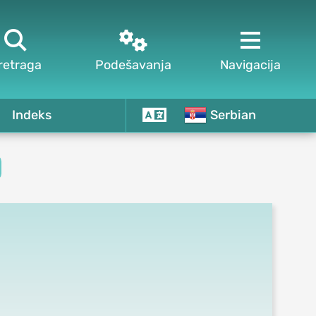



retraga
Podešavanja
Navigacija
Indeks
Serbian