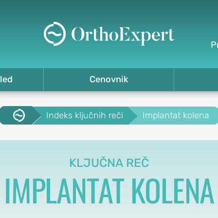
P
led
Cenovnik
.
Indeks ključnih reči
Implantat kolena
KLJUČNA REČ
IMPLANTAT KOLENA