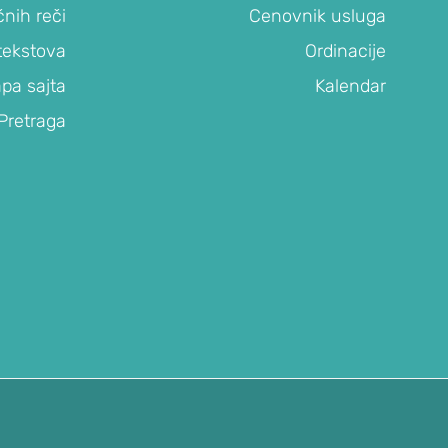
čnih reči
Cenovnik usluga
tekstova
Ordinacije
pa sajta
Kalendar
Pretraga