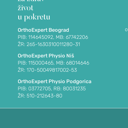
OrthoExpert
život
Podgorica
u pokretu
(068) 107-241
NA
o
office@orthoexpert.me
OrthoExpert Beograd
Ankarski bulevar 35 L1,
PIB: 114645092, MB: 67742206
, burzitis)
Podgorica, Crna Gora
ŽR: 265-1630310011280-31
vni kapsulitis)
OrthoExpert Physio Niš
na)
PIB: 115000465, MB: 68014646
ŽR: 170-50049817002-53
OrthoExpert Physio Podgorica
PIB: 03772705, RB: 80031235
ŽR: 510-212643-80