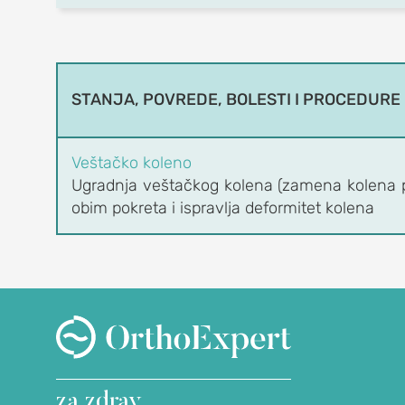
OrthoExpert
STANJA, POVREDE, BOLESTI I PROCEDURE
Beograd
(060) 032-320-8
Veštačko koleno
office@orthoexpert.rs
Ugradnja veštačkog kolena (zamena kolena p
Svetog Save 32/8,
obim pokreta i ispravlja deformitet kolena
Beograd, Srbija
OrthoExpert Niš
(060) 032-320-9
office-
nis@orthoexpert.rs
Svetosavska 20, Niš,
Srbija
za zdrav