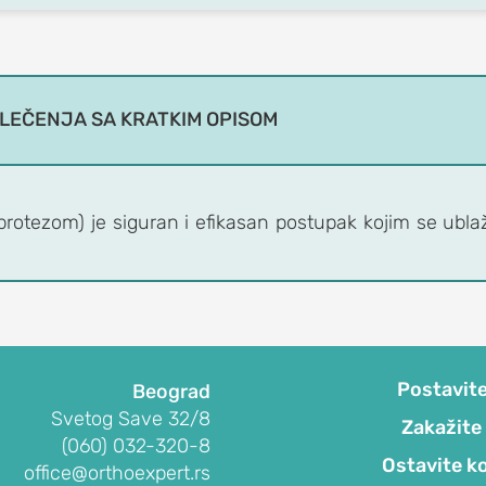
 LEČENJA SA KRATKIM OPISOM
rotezom) je siguran i efikasan postupak kojim se ubla
Postavite
Beograd
Svetog Save 32/8
Zakažite
(060) 032-320-8
Ostavite k
office@orthoexpert.rs