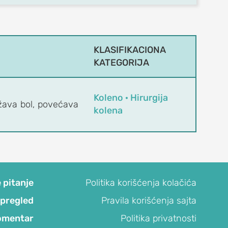
KLASIFIKACIONA
KATEGORIJA
Koleno · Hirurgija
žava bol, povećava
kolena
 pitanje
Politika korišćenja kolačića
 pregled
Pravila korišćenja sajta
omentar
Politika privatnosti