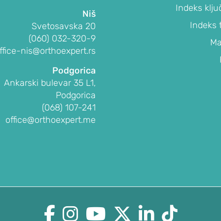
Indeks klju
Niš
Indeks 
Svetosavska 20
(060) 032-320-9
Ma
ffice-nis@orthoexpert.rs
Podgorica
Ankarski bulevar 35 L1,
Podgorica
(068) 107-241
office@orthoexpert.me





