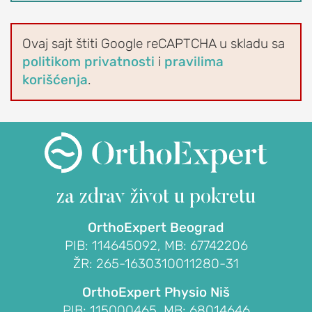
OrthoExpert Niš
(060) 032-320-9

Ovaj sajt štiti Google reCAPTCHA u skladu sa
O
office-
nite
politikom privatnosti
i
pravilima
NAMA
ziv
nis@orthoexpert.rs
korišćenja
.
Svetosavska 20,
ORTHOEXPERT
Niš, Srbija
Naši
OrthoExpert
lekari
Podgorica

i
(068) 107-241
nite
fizioterapeuti
ziv
office@orthoexpert.me
za zdrav život
u pokretu
Ankarski bulevar 35 L1,
Kalendar
Podgorica, Crna Gora
dežurstava
OrthoExpert Beograd
Savetodavni
PIB: 114645092, MB: 67742206
odbor
ŽR: 265-1630310011280-31
OrthoExpert
OrthoExpert Physio Niš
ORTHOEXPERT
PIB: 115000465, MB: 68014646