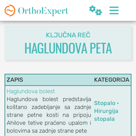


KLJUČNA REČ
HAGLUNDOVA PETA
SR
ZAPIS
KATEGORIJA
Haglundova bolest
OrthoExpert
Haglundova bolest predstavlja
Stopalo ·
Beograd

koštano zadebljanje sa zadnje
Hirurgija
(060) 032-320-8
nite
strane petne kosti na pripoju
stopala
ziv
office@orthoexpert.rs
Ahilove tetive praćeno upalom i
Svetog Save 32/8,
bolovima sa zadnje strane pete
Beograd, Srbija