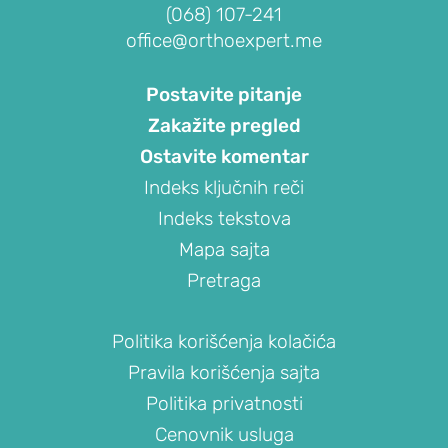
I
(068) 107-241
OBOLJENJA
office@orthoexpert.me
RAMENA
Postavite pitanje
Sindrom
bolnog
Zakažite pregled
ramena
Ostavite komentar
(impindžment,
Indeks ključnih reči
burzitis)
Indeks tekstova
Smrznuto
Mapa sajta
rame
Pretraga
(ukočeno
rame,
adhezivni
Politika korišćenja kolačića
kapsulitis)
Pravila korišćenja sajta
Nestabilnost
Politika privatnosti
ramena
Cenovnik usluga
(iščašenje