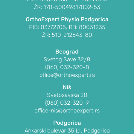
EDUCATION
ŽR: 170-50049817002-53
O
OrthoExpert Physio Podgorica
udruženju
PIB: 03772705, RB: 80031235
OrthoExpert
ŽR: 510-212643-80
Education
AKTIVNOSTI
Beograd
Novosti
Svetog Save 32/8
i
(060) 032-320-8
obaveštenja
office@orthoexpert.rs
Drugi
Niš
o
Svetosavska 20
nama
(060) 032-320-9
office-nis@orthoexpert.rs
RAME
Podgorica
POVREDE
Ankarski bulevar 35 L1, Podgorica