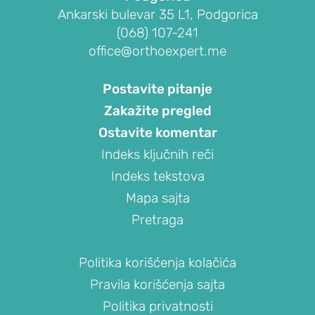
Ankarski bulevar 35 L1, Podgorica
ramena)
(068) 107-241
Prelom
office@orthoexpert.me
ramena
Raskid
Postavite pitanje
tetive
Zakažite pregled
rotatorne
Ostavite komentar
manžetne
Indeks ključnih reči
Iritacija
tetive
Indeks tekstova
duge
Mapa sajta
glave
Pretraga
bicepsa
Artritis
Politika korišćenja kolačića
ramena
Pravila korišćenja sajta
(okoštavanje
Politika privatnosti
ramena)