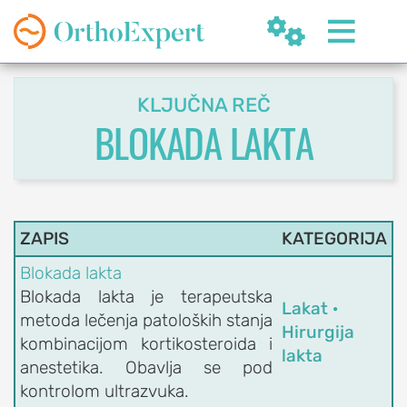


KLJUČNA REČ
BLOKADA LAKTA
SR
ZAPIS
KATEGORIJA
Blokada lakta
OrthoExpert
Blokada lakta je terapeutska
Lakat ·
Beograd

metoda lečenja patoloških stanja
Hirurgija
(060) 032-320-8
nite
kombinacijom kortikosteroida i
lakta
ziv
office@orthoexpert.rs
anestetika. Obavlja se pod
Svetog Save 32/8,
kontrolom ultrazvuka.
Beograd, Srbija