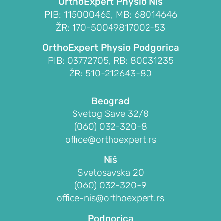
I
OrthoExpert Physio Niš
PIB: 115000465, MB: 68014646
OBOLJENJA
ŽR: 170-50049817002-53
RAMENA
Sindrom
OrthoExpert Physio Podgorica
bolnog
PIB: 03772705, RB: 80031235
ramena
ŽR: 510-212643-80
(impindžment,
burzitis)
Beograd
Svetog Save 32/8
Smrznuto
(060) 032-320-8
rame
office@orthoexpert.rs
(ukočeno
rame,
Niš
adhezivni
Svetosavska 20
kapsulitis)
(060) 032-320-9
Nestabilnost
office-nis@orthoexpert.rs
ramena
Podgorica
(iščašenje