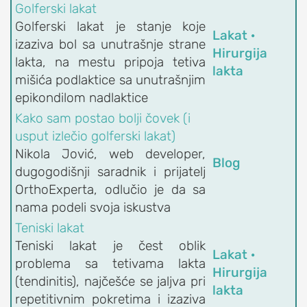
Golferski lakat
OrthoExpert Niš
Golferski lakat je stanje koje
Lakat ·
(060) 032-320-9

izaziva bol sa unutrašnje strane
O
Hirurgija
office-
nite
lakta, na mestu pripoja tetiva
NAMA
ziv
nis@orthoexpert.rs
lakta
mišića podlaktice sa unutrašnjim
Svetosavska 20,
ORTHOEXPERT
epikondilom nadlaktice
Niš, Srbija
Kako sam postao bolji čovek (i
Naši
OrthoExpert
usput izlečio golferski lakat)
lekari
Podgorica

Nikola Jović, web developer,
i
(068) 107-241
Blog
nite
dugogodišnji saradnik i prijatelj
fizioterapeuti
ziv
office@orthoexpert.me
OrthoExperta, odlučio je da sa
Ankarski bulevar 35 L1,
Kalendar
nama podeli svoja iskustva
Podgorica, Crna Gora
dežurstava
Teniski lakat
Savetodavni
Teniski lakat je čest oblik
odbor
Lakat ·
problema sa tetivama lakta
OrthoExpert
Hirurgija
(tendinitis), najčešće se jaljva pri
lakta
ORTHOEXPERT
repetitivnim pokretima i izaziva