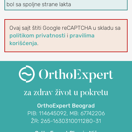
EDUCATION
bol sa spoljne strane lakta
O
udruženju
Ovaj sajt štiti Google reCAPTCHA u skladu sa
OrthoExpert
politikom privatnosti
i
pravilima
Education
korišćenja
.
AKTIVNOSTI
Novosti
i
obaveštenja
Drugi
o
za zdrav život
u pokretu
nama
OrthoExpert Beograd
RAME
PIB: 114645092, MB: 67742206
ŽR: 265-1630310011280-31
POVREDE