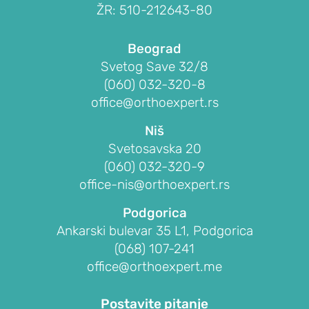
I
ŽR: 510-212643-80
OBOLJENJA
RAMENA
Beograd
Sindrom
Svetog Save 32/8
bolnog
(060) 032-320-8
ramena
office@orthoexpert.rs
(impindžment,
Niš
burzitis)
Svetosavska 20
Smrznuto
(060) 032-320-9
rame
office-nis@orthoexpert.rs
(ukočeno
Podgorica
rame,
Ankarski bulevar 35 L1, Podgorica
adhezivni
(068) 107-241
kapsulitis)
office@orthoexpert.me
Nestabilnost
ramena
Postavite pitanje
(iščašenje