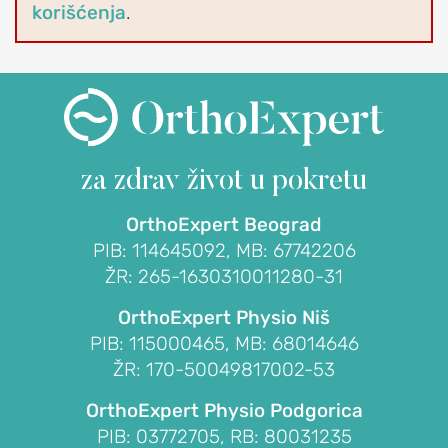
EDUCATION
korišćenja
.
O
udruženju
OrthoExpert
Education
AKTIVNOSTI
za zdrav život
u pokretu
Novosti
i
OrthoExpert Beograd
obaveštenja
PIB: 114645092, MB: 67742206
ŽR: 265-1630310011280-31
Drugi
o
OrthoExpert Physio Niš
nama
PIB: 115000465, MB: 68014646
ŽR: 170-50049817002-53
RAME
OrthoExpert Physio Podgorica
POVREDE
PIB: 03772705, RB: 80031235