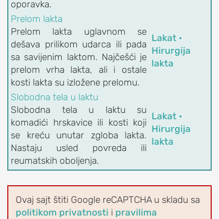
oporavka.
OrthoExpert Niš
Prelom lakta
(060) 032-320-9

Prelom lakta uglavnom se
O
Lakat ·
office-
nite
dešava prilikom udarca ili pada
NAMA
ziv
nis@orthoexpert.rs
Hirurgija
sa savijenim laktom. Najčešći je
Svetosavska 20,
lakta
ORTHOEXPERT
prelom vrha lakta, ali i ostale
Niš, Srbija
kosti lakta su izložene prelomu.
Naši
OrthoExpert
Slobodna tela u laktu
lekari
Podgorica

Slobodna tela u laktu su
i
(068) 107-241
Lakat ·
nite
komadići hrskavice ili kosti koji
fizioterapeuti
ziv
office@orthoexpert.me
Hirurgija
se kreću unutar zgloba lakta.
Ankarski bulevar 35 L1,
Kalendar
lakta
Nastaju usled povreda ili
Podgorica, Crna Gora
dežurstava
reumatskih oboljenja.
Savetodavni
odbor
OrthoExpert
Ovaj sajt štiti Google reCAPTCHA u skladu sa
ORTHOEXPERT
politikom privatnosti
i
pravilima