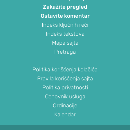
Zakažite pregled
ramena)
Ostavite komentar
Prelom
ramena
Indeks ključnih reči
Raskid
Indeks tekstova
tetive
Mapa sajta
rotatorne
Pretraga
manžetne
Iritacija
Politika korišćenja kolačića
tetive
Pravila korišćenja sajta
duge
Politika privatnosti
glave
bicepsa
Cenovnik usluga
Artritis
Ordinacije
ramena
Kalendar
(okoštavanje
ramena)