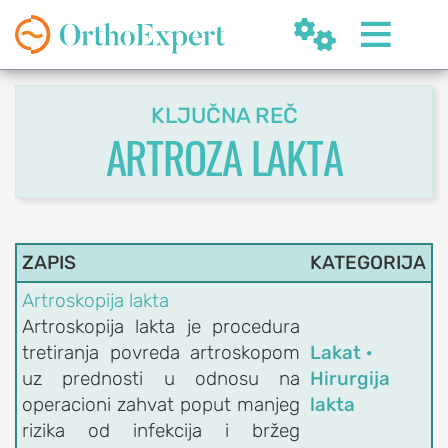


KLJUČNA REČ
ARTROZA LAKTA
SR
ZAPIS
KATEGORIJA
Artroskopija lakta
OrthoExpert
Artroskopija lakta je procedura
Beograd

tretiranja povreda artroskopom
Lakat ·
(060) 032-320-8
nite
uz prednosti u odnosu na
Hirurgija
ziv
office@orthoexpert.rs
operacioni zahvat poput manjeg
lakta
Svetog Save 32/8,
rizika od infekcija i bržeg
Beograd, Srbija