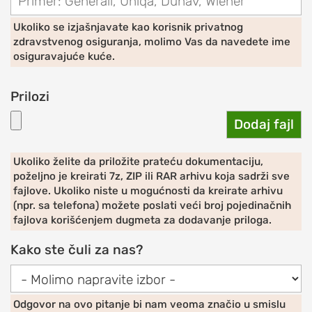
ramena)
Ukoliko se izjašnjavate kao korisnik privatnog
Prelom
zdravstvenog osiguranja, molimo Vas da navedete ime
ramena
osiguravajuće kuće.
Raskid
Prilozi
tetive
rotatorne
Dodaj fajl
manžetne
Iritacija
Ukoliko želite da priložite prateću dokumentaciju,
tetive
poželjno je kreirati 7z, ZIP ili RAR arhivu koja sadrži sve
duge
fajlove. Ukoliko niste u mogućnosti da kreirate arhivu
(npr. sa telefona) možete poslati veći broj pojedinačnih
glave
fajlova korišćenjem dugmeta za dodavanje priloga.
bicepsa
Kako ste čuli za nas?
Artritis
ramena
(okoštavanje
ramena)
Odgovor na ovo pitanje bi nam veoma značio u smislu