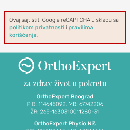
Blokada
ramena
Ovaj sajt štiti Google reCAPTCHA u skladu sa
Artroskopija
politikom privatnosti
i
pravilima
ramena
korišćenja
.
Reparacija
rotatorne
manžetne
ramena
Veštačko
rame
za zdrav život
u pokretu
(proteza
OrthoExpert Beograd
ramena)
PIB: 114645092, MB: 67742206
Stabilizacija
ŽR: 265-1630310011280-31
ramena
(Bankart
OrthoExpert Physio Niš
operacija)