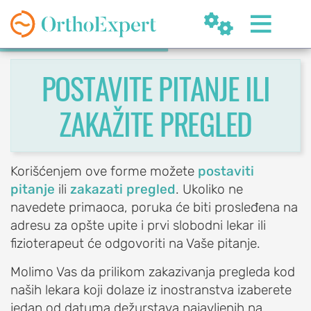


POSTAVITE PITANJE ILI
ZAKAŽITE PREGLED
SR
Korišćenjem ove forme možete
postaviti
pitanje
ili
zakazati pregled
. Ukoliko ne
navedete primaoca, poruka će biti prosleđena na
OrthoExpert
adresu za opšte upite i prvi slobodni lekar ili
Beograd

fizioterapeut će odgovoriti na Vaše pitanje.
(060) 032-320-8
nite
Molimo Vas da prilikom zakazivanja pregleda kod
ziv
office@orthoexpert.rs
Svetog Save 32/8,
naših lekara koji dolaze iz inostranstva izaberete
Beograd, Srbija
jedan od datuma dežurstava najavljenih na