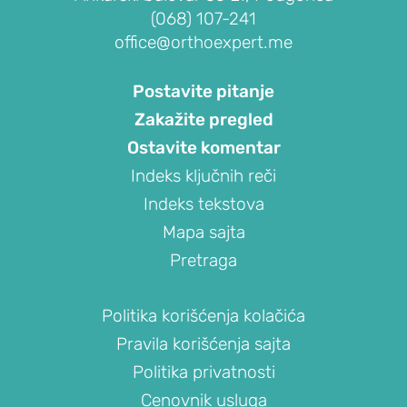
glave
(068) 107-241
žbice)
office@orthoexpert.me
Teniski
lakat
Postavite pitanje
(lateralni
Zakažite pregled
epikondilitis)
Ostavite komentar
Golferski
Indeks ključnih reči
lakat
Indeks tekstova
(medijalni
epikondilitis)
Mapa sajta
Ukočenost
Pretraga
lakta
(kontraktura
Politika korišćenja kolačića
lakta)
Pravila korišćenja sajta
Slobodna
Politika privatnosti
tela
Cenovnik usluga
u