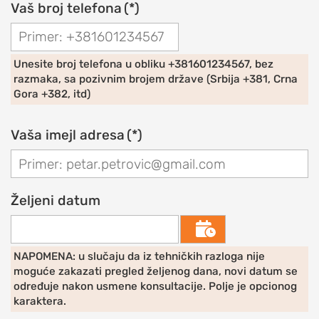
Vaš broj telefona
(*)
EDUCATION
O
udruženju
Unesite broj telefona u obliku +381601234567, bez
OrthoExpert
razmaka, sa pozivnim brojem države (Srbija +381, Crna
Education
Gora +382, itd)
AKTIVNOSTI
Vaša imejl adresa
(*)
Novosti
i
obaveštenja
Željeni datum
Drugi
o

nama
NAPOMENA: u slučaju da iz tehničkih razloga nije
RAME
moguće zakazati pregled željenog dana, novi datum se
određuje nakon usmene konsultacije. Polje je opcionog
POVREDE
karaktera.