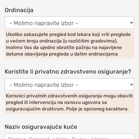
I
OBOLJENJA
Ordinacija
RAMENA
Sindrom
Ukoliko zakazujete pregled kod lekara koji vrši preglede
bolnog
u većem broju ordinacija (u različitim gradovima),
ramena
molimo Vas da ujedno obratite pažnju na najavljene
(impindžment,
datume obavljanja pregleda u datim ordinacijama
burzitis)
Koristite li privatno zdravstveno osiguranje?
Smrznuto
rame
(ukočeno
rame,
Korisnici privatnih zdravstvenih osiguranja mogu obaviti
pregled ili intervenciju na osnovu ugovora sa
adhezivni
osiguravajućim društvom. Polje je opcionog karaktera.
kapsulitis)
Nestabilnost
Naziv osiguravajuće kuće
ramena
(iščašenje