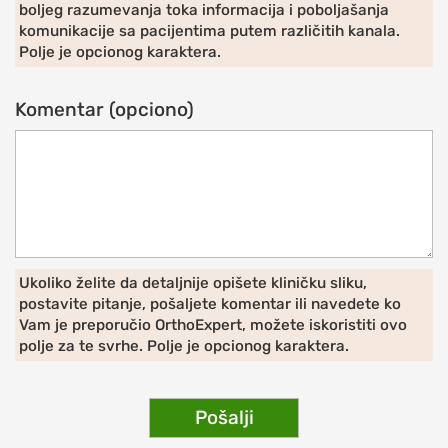
boljeg razumevanja toka informacija i poboljašanja
Iritacija
komunikacije sa pacijentima putem različitih kanala.
akromioklavikularnog
Polje je opcionog karaktera.
zgloba
Iščašenje
Komentar (opciono)
akromioklavikularnog
zgloba
Poremećaji
lopatice:
nestabilna
lopatica,
Ukoliko želite da detaljnije opišete kliničku sliku,
krilata
postavite pitanje, pošaljete komentar ili navedete ko
lopatica
Vam je preporučio OrthoExpert, možete iskoristiti ovo
polje za te svrhe. Polje je opcionog karaktera.
PROCEDURE
ZA
LEČENJE
Pošalji
RAMENA