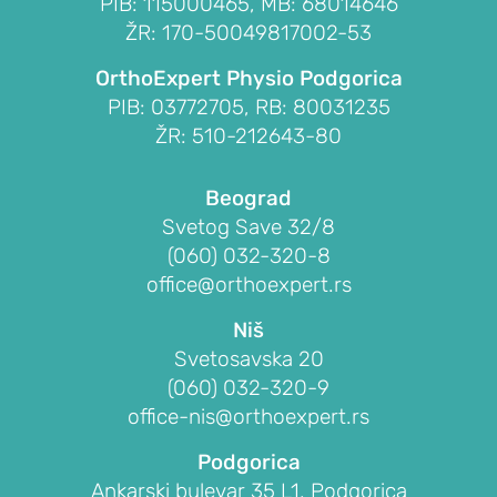
PIB: 115000465, MB: 68014646
Subakromijalna
ŽR: 170-50049817002-53
dekompresija
OrthoExpert Physio Podgorica
PIB: 03772705, RB: 80031235
LAKAT
ŽR: 510-212643-80
POVREDE
I
Beograd
OBOLJENJA
Svetog Save 32/8
LAKTA
(060) 032-320-8
office@orthoexpert.rs
Prelom
lakta
Niš
Prelom
Svetosavska 20
glave
(060) 032-320-9
radijusa
office-nis@orthoexpert.rs
lakta
Podgorica
(prelom
Ankarski bulevar 35 L1, Podgorica